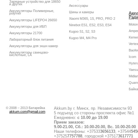
Зарядные устройство для 18650
и других
Аксессуары
Аккумуляторы Полимерные,
Шины и камеры
Акку
polymer
Ради
Xiaomi M365, 1S, PRO, PRO 2
Аккумуляторы LIFEPO4 26650
Motor
Ninebot ES1, ES2, ES3, ES4
Аккумуляторы для ИБП
Amper
Kugoo S1, S2, S3
Аккумуляторы 21700
Kenw
Kugoo M4, M4 Pro
Лабораторный блок питания
Verte
Аккумуляторы для экшн камер
Baofe
Аккумуляторы свинцово-
кислотные, LA
Icom
Hyter
Yaesu
Midla
Quan
Байка
© 2008 – 2013 Батарейка
Akkum.by г. Минск, пр. Независимости 93
akkum.com@gmail.com
5 подъезд со стороны проспекта офис №1
Ежедневно:
с 10.00 до 19.00
Прием заказов:
9.00-21.00, Сб.: 10.00-20.00, Вс. 10.00-20.00
Наши телефоны: +37533
3656133
, +37544
545
+37525
7757788
, городской +37517
3617771