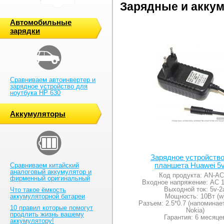
Зарядные и акку
Автомобильные
зарядки
Сравниваем автоинвертер и
зарядное устройство для
ноутбука HP 630
Аккумуляторы
Зарядное устройств
планшета Huawei 5v
Сравниваем китайский
аналоговый аккумулятор и
Код продукта: AN-A
фирменный оригинальный
Входное напряжение: AC 
Выходной ток: 5v-2
Что такое ёмкость
аккумуляторной батареи
Мощность: 10Вт (w
Разъем: 2.5*0.7 (напоминае
10 правил которые помогут
Nokia)
продлить жизнь вашему
Гарантия: 6 месяце
аккумулятору!