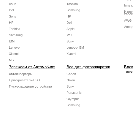
Asus
Toshiba
bms к
Dell
Samsung
Изгот
харак
Sony
HP
AWG 
HP
Dell
Аппар
Toshiba
Apple
Samsung
MSI
IBM
Sony
Lenovo
Lenovo-IBM
Xiaomi
Xiaomi
MSI
Заряжаем от Автомобиля
Все для фотоаппаратов
Блок
теле
Автоинверторы
Canon
Прикуриватель-USB
Nikon
Пуско-зарядные устройства
Sony
Panasonic
Olympus
Samsung