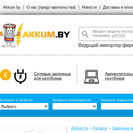
Akkum.by
О нас (представительства)
Новости
Доставка и опла
Введите модель ноутбу
Например:
a32-k55
Ведущий импортер фирм
Сетевые зарядные
Аккумуляторы
для ноутбуков
ноутбуков
Выберите устройство:
Выберите производителя:
Выберите модельный
Akkum.by
»
Каталог
»
Зарядные и