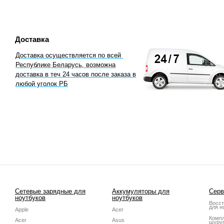
Доставка
Доставка осуществляетcя по всей
Республике Беларусь, возможна
доставка в теч 24 часов после заказа в
любой уголок РБ
Сетевые зарядные для
Аккумуляторы для
Серв
ноутбуков
ноутбуков
Восст
для н
Apple
Acer
Компл
Acer
Asus
шуруп