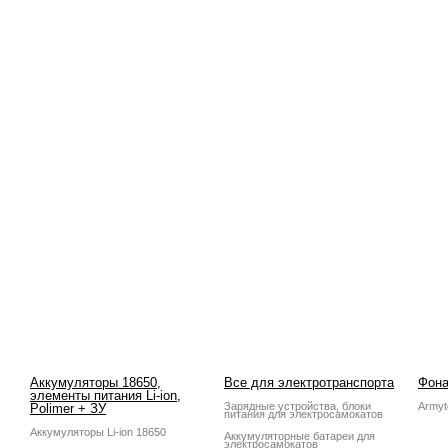
Аккумуляторы 18650,
Все для электротранспорта
Фона
элементы питания Li-ion,
Зарядные устройства, блоки
Armyt
Polimer + ЗУ
питания для электросамокатов
Аккумуляторы Li-ion 18650
Аккумуляторные батареи для
электросамокатов